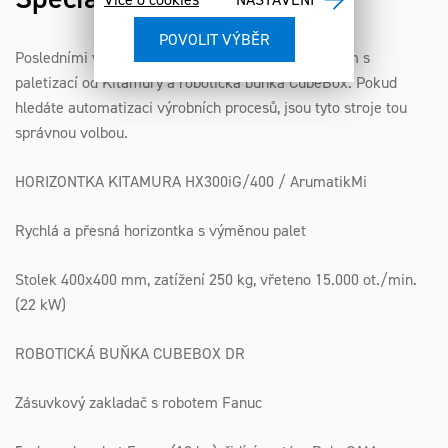
Posledními v našem výčtu jsou horizontální centrum s
paletizací od Kitamury a robotická buňka CubeBox. Pokud
hledáte automatizaci výrobních procesů, jsou tyto stroje tou
správnou volbou.
HORIZONTKA KITAMURA HX300iG/400 / ArumatikMi
Rychlá a přesná horizontka s výměnou palet
Stolek 400x400 mm, zatížení 250 kg, vřeteno 15.000 ot./min.
(22 kW)
ROBOTICKÁ BUŇKA CUBEBOX DR
Zásuvkový zakladač s robotem Fanuc