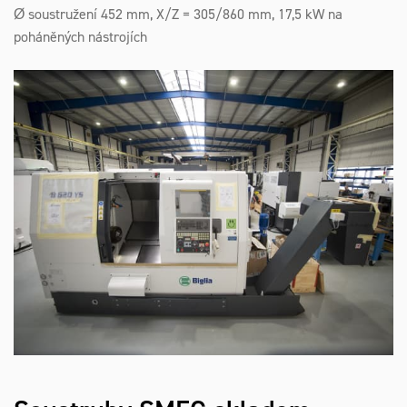
Ø soustružení 452 mm, X/Z = 305/860 mm, 17,5 kW na
poháněných nástrojích