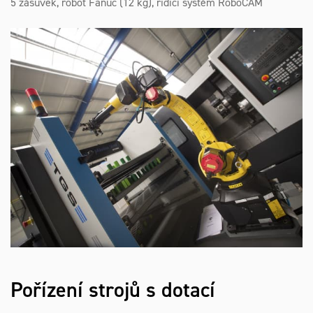
5 zásuvek, robot Fanuc (12 kg), řidící systém RoboCAM
Pořízení strojů s dotací