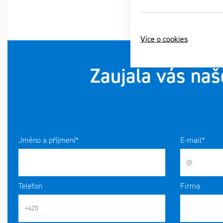
Více o cookies
Zaujala vás naš
Jméno a příjmení*
E-mail*
Telefon
Firma