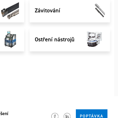
Závitování
Ostření nástrojů
šení
POPTÁVKA