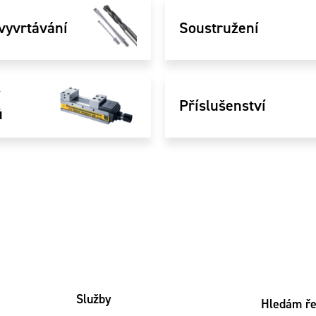
vyvrtávání
Soustružení
í
Příslušenství
ů
Služby
Hledám ře