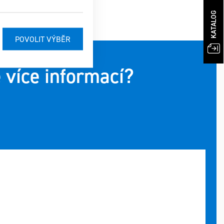
KATALOG
 více informací?