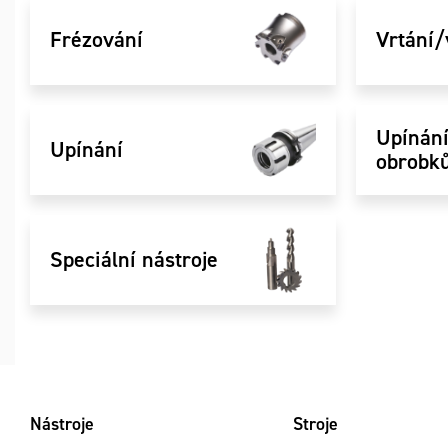
Frézování
Vrtání/
Upínán
Upínání
obrobk
Speciální nástroje
Nástroje
Stroje