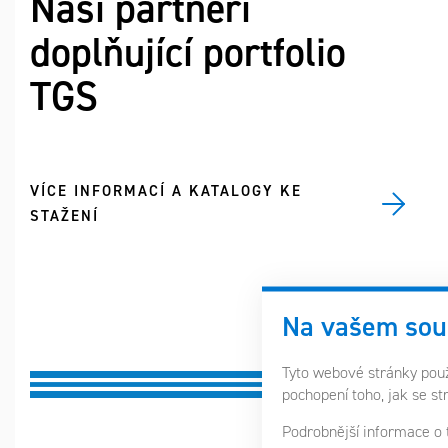
Naši partneři
doplňující portfolio
TGS
VÍCE INFORMACÍ A KATALOGY KE
STAŽENÍ
Na vašem sou
Tyto webové stránky použí
pochopení toho, jak se st
Podrobnější informace o