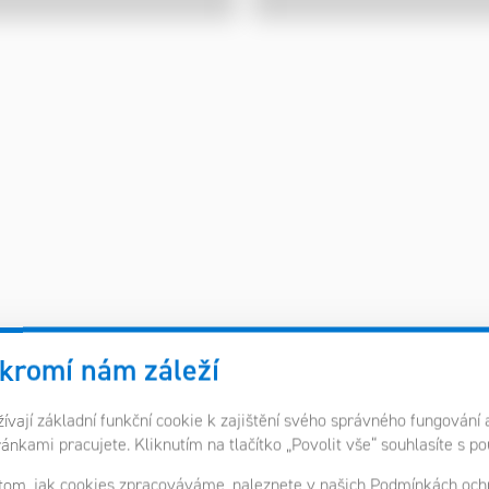
kromí nám záleží
vají základní funkční cookie k zajištění svého správného fungování 
ránkami pracujete. Kliknutím na tlačítko „Povolit vše“ souhlasíte s p
 tom, jak cookies zpracováváme, naleznete v našich
Podmínkách ochr