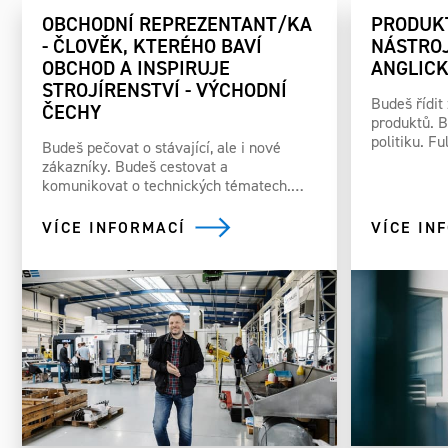
OBCHODNÍ REPREZENTANT/KA
PRODUK
- ČLOVĚK, KTERÉHO BAVÍ
NÁSTROJ
OBCHOD A INSPIRUJE
ANGLIC
STROJÍRENSTVÍ - VÝCHODNÍ
Budeš řídit
ČECHY
produktů. 
politiku. Fu
Budeš pečovat o stávající, ale i nové
zákazníky. Budeš cestovat a
komunikovat o technických tématech.…
VÍCE INFORMACÍ
VÍCE IN