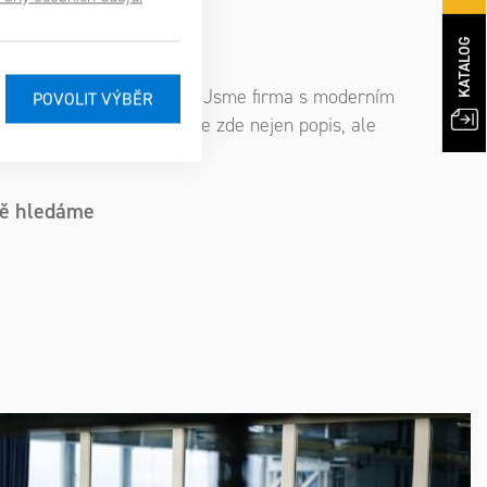
KATALOG
 iniciativy a odpovědnosti. Jsme firma s moderním
Cocumě
rofil na
. Najdete zde nejen popis, ale
ně hledáme