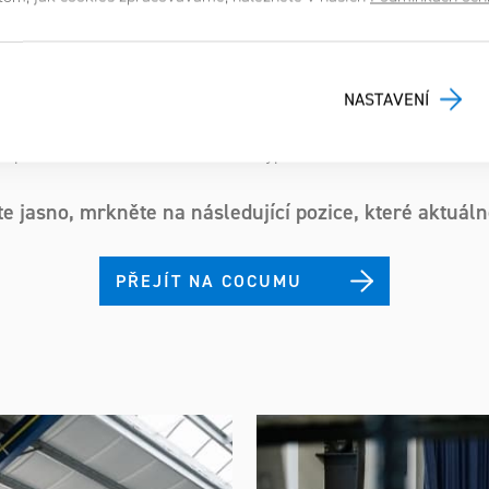
 že v TGS nebude jejich práce jednotvárná, ale plná vlastní
NASTAVENÍ
d do toho jací jsme a jak fungujeme výstižně popisuje náš p
spoustu fotek a řadu osobních výpovědí lidí ve formě videí.
e jasno, mrkněte na následující pozice, které aktuál
PŘEJÍT NA COCUMU