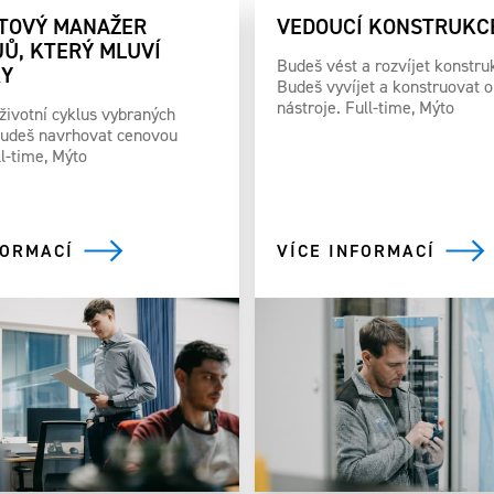
TOVÝ MANAŽER
VEDOUCÍ KONSTRUKC
Ů, KTERÝ MLUVÍ
Budeš vést a rozvíjet konstru
KY
Budeš vyvíjet a konstruovat 
nástroje. Full-time, Mýto
 životní cyklus vybraných
Budeš navrhovat cenovou
ll-time, Mýto
FORMACÍ
VÍCE INFORMACÍ