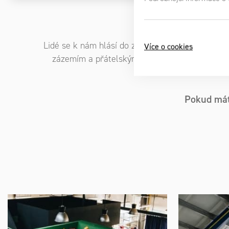
Lidé se k nám hlásí do zaměstnání, protože vědí,
Více o cookies
zázemím a přátelským kolektivem. Hlubší pohle
Pokud mát