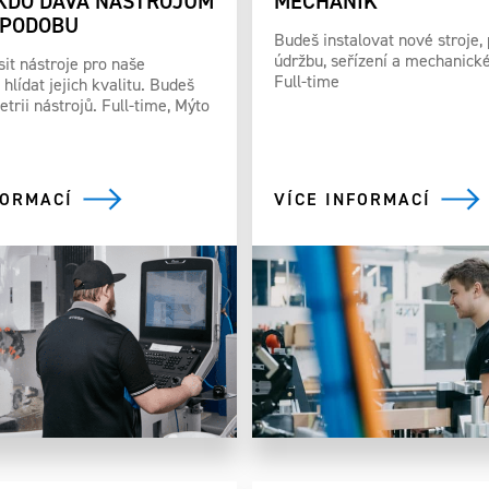
KDO DÁVÁ NÁSTROJŮM
MECHANIK
 PODOBU
Budeš instalovat nové stroje,
údržbu, seřízení a mechanick
it nástroje pro naše
Full-time
hlídat jejich kvalitu. Budeš
trii nástrojů. Full-time, Mýto
FORMACÍ
VÍCE INFORMACÍ