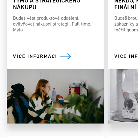
TÝMU A STRATEGICKÉHO
NĚKDO, 
NÁKUPU
FINÁLNÍ
Budeš vést produktové oddělení,
Budeš brous
ovlivňovat nákupní strategii, Full-time,
zákazníky a 
Mýto
měřit geome
VÍCE INFORMACÍ
VÍCE IN