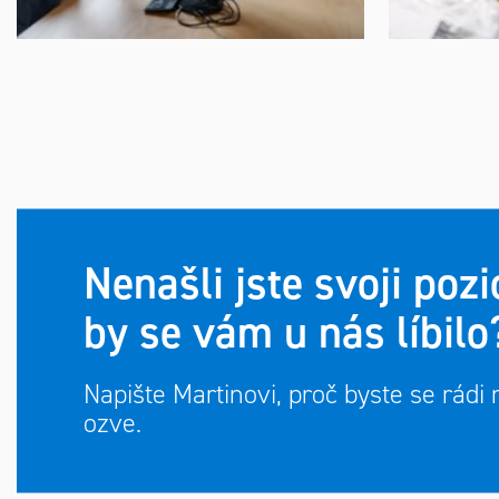
Nenašli jste svoji pozi
by se vám u nás líbilo
Napište Martinovi, proč byste se rádi 
ozve.