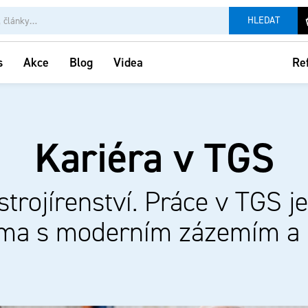
HLEDAT
Re
s
Akce
Blog
Videa
Kariéra v TGS
rojírenství. Práce v TGS je p
rma s moderním zázemím a 