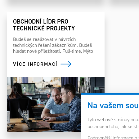
OBCHODNÍ LÍDR PRO
TECHNICKÉ PROJEKTY
Budeš se realizovat v návrzích
technických řešení zákazníkům. Budeš
hledat nové příležitosti. Full-time, Mýto
VÍCE INFORMACÍ
Na vašem sou
Tyto webové stránky použí
pochopení toho, jak se st
Podrobnější informace o