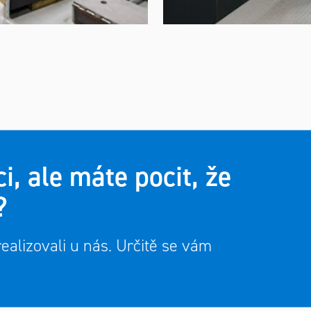
ci, ale máte pocit, že
?
realizovali u nás. Určitě se vám