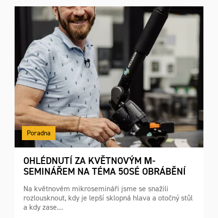
Poradna
OHLÉDNUTÍ ZA KVĚTNOVÝM Μ-
SEMINÁŘEM NA TÉMA 5OSÉ OBRÁBĚNÍ
Na květnovém mikrosemináři jsme se snažili
rozlousknout, kdy je lepší sklopná hlava a otočný stůl
a kdy zase…