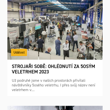
Událost
STROJAŘI SOBĚ: OHLÉDNUTÍ ZA 5OSÝM
VELETRHEM 2023
Už podruhé jsme v našich prostorách přivítali
návštěvníky 5osého veletrhu. I přes svůj název není
veletrhem v…