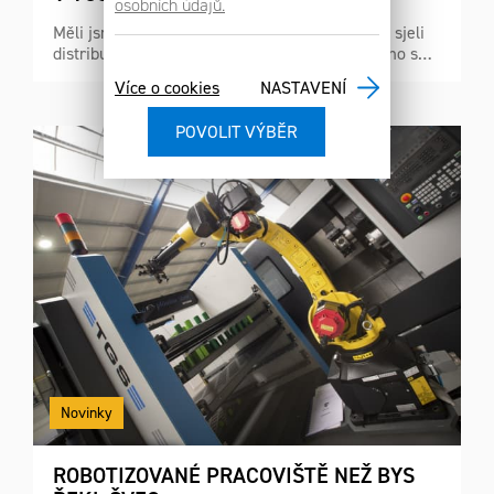
osobních údajů.
Měli jsme u nás vzácnou návštěvu. Do Mýta se sjeli
distributoři Kitamura z celé Evropy, v čele přímo s…
Více o cookies
NASTAVENÍ
Novinky
ROBOTIZOVANÉ PRACOVIŠTĚ NEŽ BYS