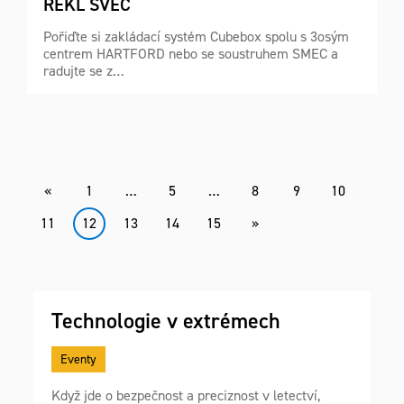
ŘEKL ŠVEC
Pořiďte si zakládací systém Cubebox spolu s 3osým
centrem HARTFORD nebo se soustruhem SMEC a
radujte se z…
«
1
…
5
…
8
9
10
11
(current)
12
13
14
15
»
Technologie v extrémech
Eventy
Když jde o bezpečnost a preciznost v letectví,