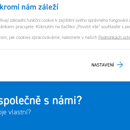
kromí nám záleží
vají základní funkční cookie k zajištění svého správného fungování 
ž
ránkami pracujete. Kliknutím na tlačítko „Povolit vše“ souhlasíte s p
Kliknutím na tlačítko odeslat souhl
 tom, jak cookies zpracováváme, naleznete v našich
Podmínkách ochr
NASTAVENÍ
 společně s námi?
oje vlastní?