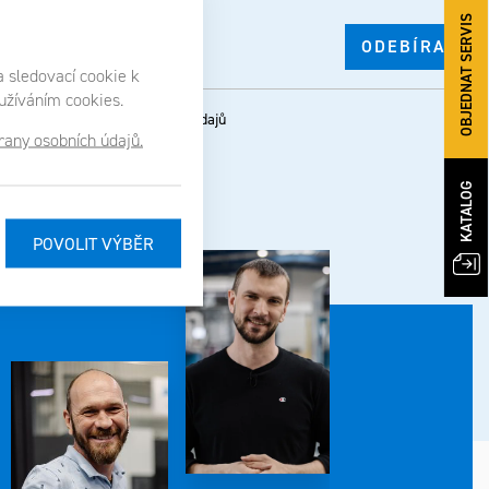
OBJEDNAT SERVIS
a sledovací cookie k
oužíváním cookies.
asíte se
zpracováním osobních údajů
any osobních údajů.
KATALOG