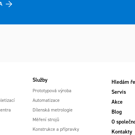
A
Služby
Hledám ře
Prototypová výroba
Servis
letizací
Automatizace
Akce
centra
Dílenská metrologie
Blog
Měření strojů
O společn
Konstrukce a přípravky
Kontakty