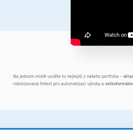
Na jednom místě uvidíte to nejlepší z našeho portfolia –
skla
robotizovaná řešení pro automatizaci výroby a
velkoformátov