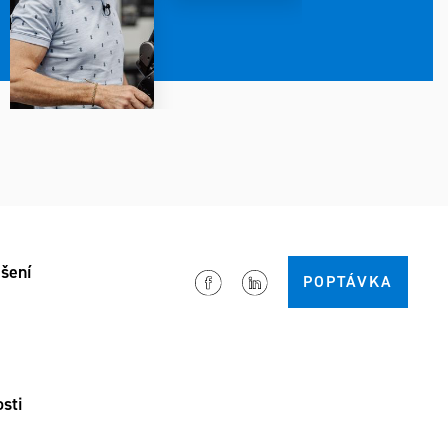
šení
POPTÁVKA
osti