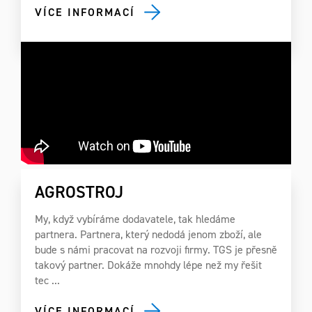
VÍCE INFORMACÍ
AGROSTROJ
My, když vybíráme dodavatele, tak hledáme
partnera. Partnera, který nedodá jenom zboží, ale
bude s námi pracovat na rozvoji firmy. TGS je přesně
takový partner. Dokáže mnohdy lépe než my řešit
tec ...
VÍCE INFORMACÍ