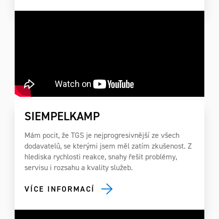
SIEMPELKAMP
Mám pocit, že TGS je nejprogresivnější ze všech
dodavatelů, se kterými jsem měl zatím zkušenost. Z
hlediska rychlosti reakce, snahy řešit problémy,
servisu i rozsahu a kvality služeb.
VÍCE INFORMACÍ