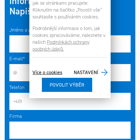
informací?
jak se stránkami pracujete.
Napište nám!
Kliknutím na tlačítko „Povolit vše“
souhlasíte s používáním cookies.
Podrobnější informace o tom, jak
Jméno a příjmení*
cookies zpracováváme, naleznete v
našich
Podmínkách ochrany
osobních údajů.
E-mail*
Více o cookies
NASTAVENÍ
Telefon
Firma