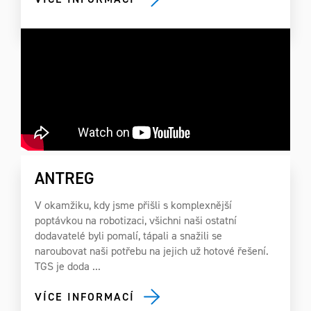
ANTREG
V okamžiku, kdy jsme přišli s komplexnější
poptávkou na robotizaci, všichni naši ostatní
dodavatelé byli pomalí, tápali a snažili se
naroubovat naši potřebu na jejich už hotové řešení.
TGS je doda ...
VÍCE INFORMACÍ