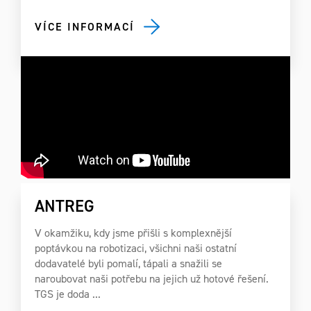
VÍCE INFORMACÍ
ANTREG
V okamžiku, kdy jsme přišli s komplexnější
poptávkou na robotizaci, všichni naši ostatní
dodavatelé byli pomalí, tápali a snažili se
naroubovat naši potřebu na jejich už hotové řešení.
TGS je doda ...