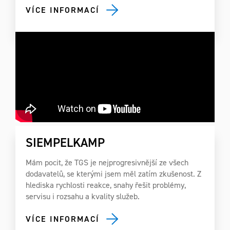
VÍCE INFORMACÍ
SIEMPELKAMP
Mám pocit, že TGS je nejprogresivnější ze všech
dodavatelů, se kterými jsem měl zatím zkušenost. Z
hlediska rychlosti reakce, snahy řešit problémy,
servisu i rozsahu a kvality služeb.
VÍCE INFORMACÍ