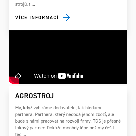
strojů, t ...
VÍCE INFORMACÍ
AGROSTROJ
My, když vybíráme dodavatele, tak hledáme
partnera. Partnera, který nedodá jenom zboží, ale
bude s námi pracovat na rozvoji firmy. TGS je přesně
takový partner. Dokáže mnohdy lépe než my řešit
tec ...