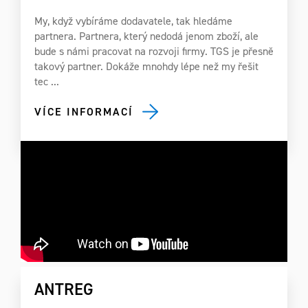
My, když vybíráme dodavatele, tak hledáme
partnera. Partnera, který nedodá jenom zboží, ale
bude s námi pracovat na rozvoji firmy. TGS je přesně
takový partner. Dokáže mnohdy lépe než my řešit
tec ...
VÍCE INFORMACÍ
ANTREG