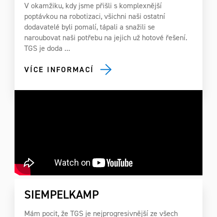
V okamžiku, kdy jsme přišli s komplexnější
poptávkou na robotizaci, všichni naši ostatní
dodavatelé byli pomalí, tápali a snažili se
naroubovat naši potřebu na jejich už hotové řešení.
TGS je doda ...
VÍCE INFORMACÍ
SIEMPELKAMP
Mám pocit, že TGS je nejprogresivnější ze všech