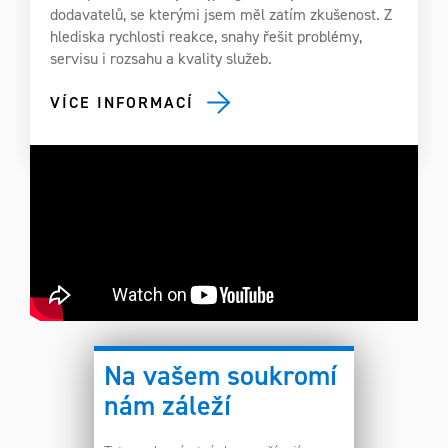
dodavatelů, se kterými jsem měl zatím zkušenost. Z
hlediska rychlosti reakce, snahy řešit problémy,
servisu i rozsahu a kvality služeb.
VÍCE INFORMACÍ
Na vašem soukromí
nám záleží
VŠECHNY REFERENCE