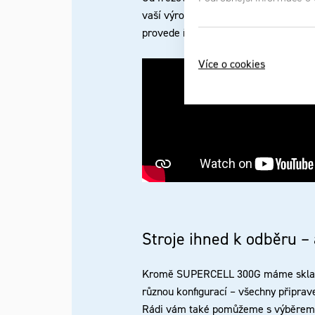
vaší výrobě. Přijeďte si ho prohlédno
provede ředitel divize strojů a techno
Více o cookies
Stroje ihned k odběru –
Kromě SUPERCELL 300G máme sklad
různou konfigurací – všechny připr
Rádi vám také pomůžeme s výběrem s