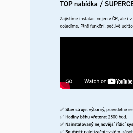
TOP nabídka / SUPERCEL
Zajistíme instalaci nejen v ČR, ale i
doladíme. Plně funkční, pečlivě udr
✅
Stav stroje
: výborný, pravidelně s
✅ H
odiny běhu vřetene
: 2500 hod.
✅
Nainstalovaný nejnovější řídicí s
✅
Součástí
: paletizační systém, záso