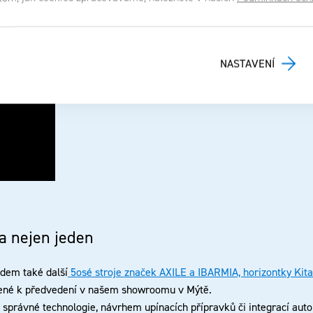
ut naživo do naší Prototypové výroby. Připravili jsme pro vás krátké
logií Ing. David Václav.
NASTAVENÍ
 a nejen jeden
em také další
5osé stroje značek AXILE a IBARMIA, horizontky Ki
avené k předvedení v našem showroomu v Mýtě.
právné technologie, návrhem upínacích přípravků či integrací aut