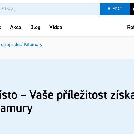
HLEDAT
Re
s
Akce
Blog
Videa
 stroj s duší Kitamury
to – Vaše příležitost získ
itamury