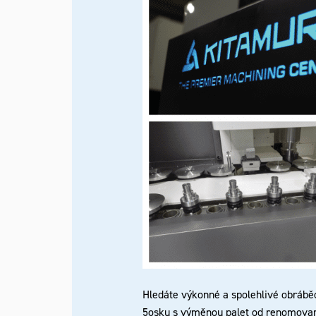
Hledáte výkonné a spolehlivé obráběcí
5osku s výměnou palet od renomova