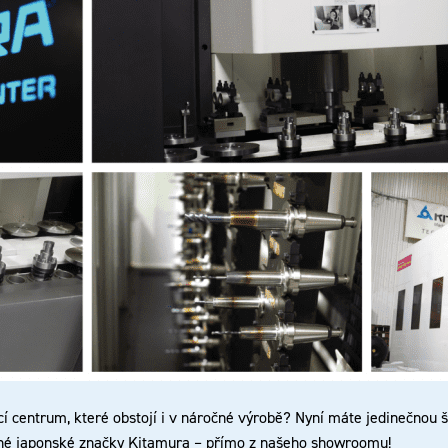
 centrum, které obstojí i v náročné výrobě? Nyní máte jedinečnou ša
né japonské značky Kitamura – přímo z našeho showroomu!