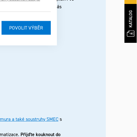
 představení stroje, kterým vás
KATALOG
tamura a také soustruhy SMEC
s
omatizace.
Přijďte kouknout do