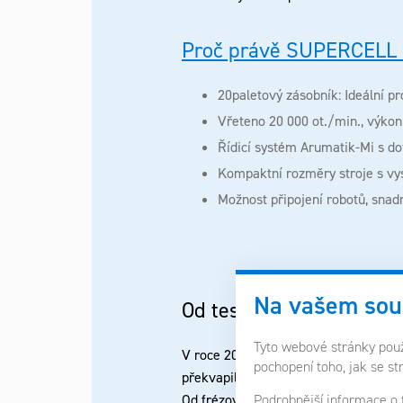
Proč právě
SUPERCELL 
20paletový zásobník: Ideální p
Vřeteno 20 000 ot./min., výko
Řídicí systém Arumatik-Mi s d
Kompaktní rozměry stroje s vy
Možnost připojení robotů, snad
Na vašem sou
Od testování k plnohod
Tyto webové stránky použí
V roce 2022 jsme stroj pořídili jako
pochopení toho, jak se st
překvapil.
Podrobnější informace o
Od frézovacích těles po různé díly v 