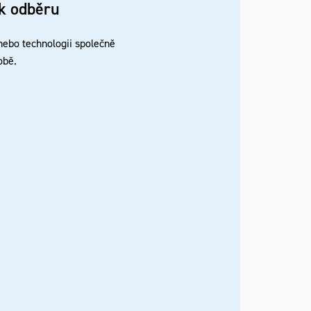
k odběru
 nebo technologii společně
robě.