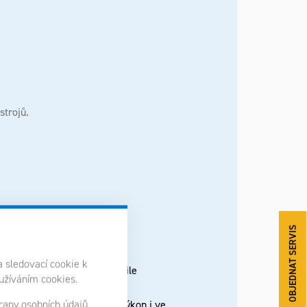
strojů.
OBJEDNAT SERVIS
a sledovací cookie k
dmínkách – a výsledek nás mile
oužíváním cookies.
any osobních údajů.
í je připraven podat stejný výkon i ve