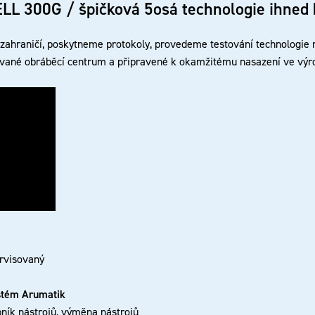
L 300G / špičková 5osá technologie ihned 
 v zahraničí, poskytneme protokoly, provedeme testování technologie
žované obráběcí centrum a připravené k okamžitému nasazení ve vý
ervisovaný
ystém Arumatik
bník nástrojů, výměna nástrojů