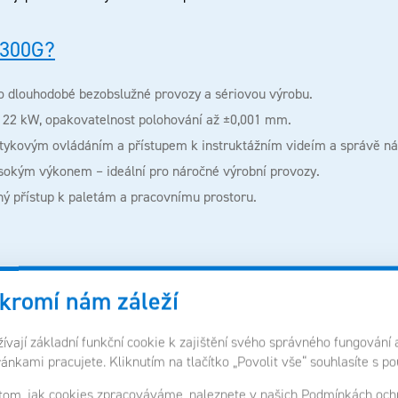
300G
?
ro dlouhodobé bezobslužné provozy a sériovou výrobu.
n 22 kW, opakovatelnost polohování až ±0,001 mm.
otykovým ovládáním a přístupem k instruktážním videím a správě ná
sokým výkonem – ideální pro náročné výrobní provozy.
ný přístup k paletám a pracovnímu prostoru.
kromí nám záleží
notné výrobě
vají základní funkční cookie k zajištění svého správného fungování 
 showroomovou jednotku. Chtěli jsme zjistit, co dokáže v reálných po
ránkami pracujete. Kliknutím na tlačítko „Povolit vše“ souhlasíte s p
 tom, jak cookies zpracováváme, naleznete v našich
Podmínkách ochr
sériích –
SUPERCELL 300G
si poradil se vším, co jsme mu dali. A nyn