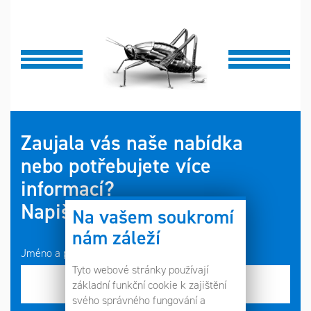
Zaujala vás naše nabídka
nebo potřebujete více
informací?
Napište nám!
Na vašem soukromí
nám záleží
Jméno a příjmení*
Tyto webové stránky používají
základní funkční cookie k zajištění
svého správného fungování a