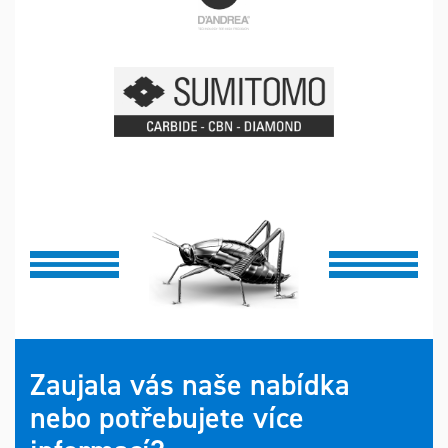
Zaujala vás naše nabídka
nebo potřebujete více