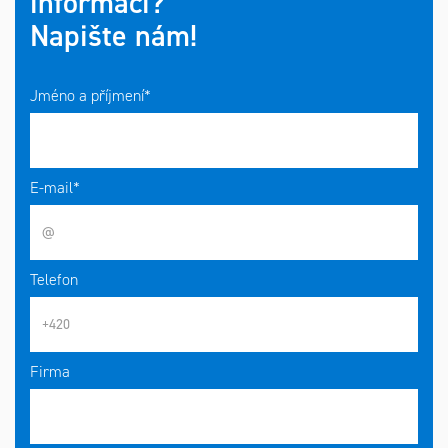
informací?
Napište nám!
Jméno a příjmení*
E-mail*
Telefon
Firma