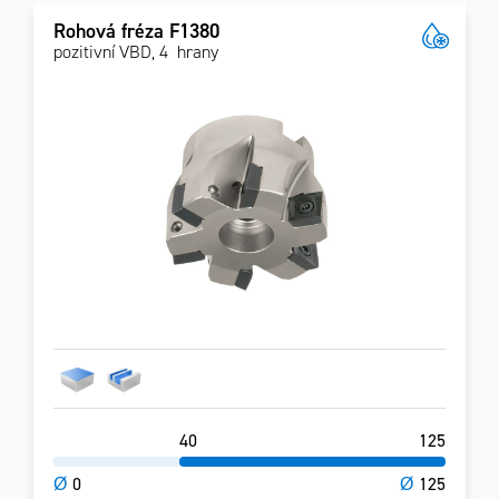
Rohová fréza F1380
pozitivní VBD, 4 hrany
40
125
Ø
0
Ø
125