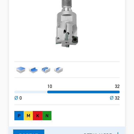
10
32
Ø
0
Ø
32
P
M
K
N