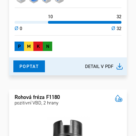
10
32
Ø
0
Ø
32
P
M
K
N
POPTAT
DETAIL V PDF
Rohová fréza F1180
pozitivní VBD, 2 hrany