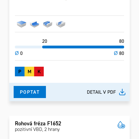
20
80
Ø
0
Ø
80
P
M
K
POPTAT
DETAIL V PDF
Rohová fréza F1652
pozitivní VBD, 2 hrany