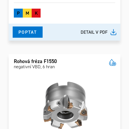
P
M
K
POPTAT
DETAIL V PDF
Rohová fréza F1550
negativní VBD, 6 hran