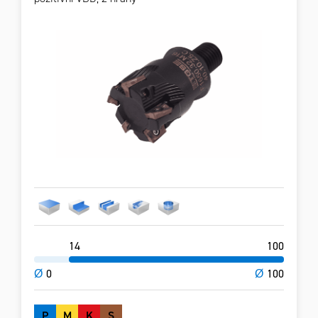
14
100
Ø
0
Ø
100
P
M
K
S