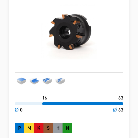
16
63
Ø
0
Ø
63
P
M
K
S
H
N