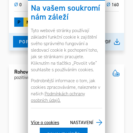
Ø
0
Ø
160
Na vašem soukromí
nám záleží
P
M
K
N
Tyto webové stránky používají
základní funkční cookie k zajištění
POPTAT
DETAIL V PDF
svého správného fungování a
sledovací cookie k pochopení toho,
jak se stránkami pracujete.
Kliknutím na tlačítko „Povolit vše“
souhlasíte s používáním cookies.
Rohová fréza F1600
pozitivní VBD, 2 hrany
Podrobnější informace o tom, jak
cookies zpracováváme, naleznete v
našich
Podmínkách ochrany
osobních údajů.
Více o cookies
NASTAVENÍ