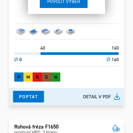
40
160
Ø
0
Ø
160
P
M
K
S
N
POPTAT
DETAIL V PDF
Rohová fréza F1650
pozitivní VBD, 2 hrany