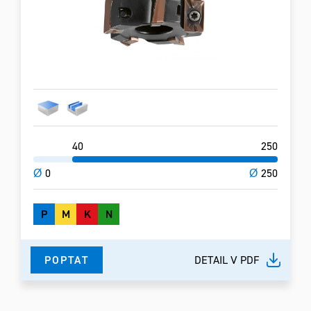
40
250
Ø
0
Ø
250
P
M
K
N
POPTAT
DETAIL V PDF