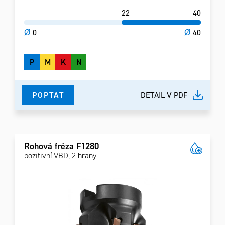
22
40
Ø
0
Ø
40
P
M
K
N
POPTAT
DETAIL V PDF
Rohová fréza F1280
pozitivní VBD, 2 hrany