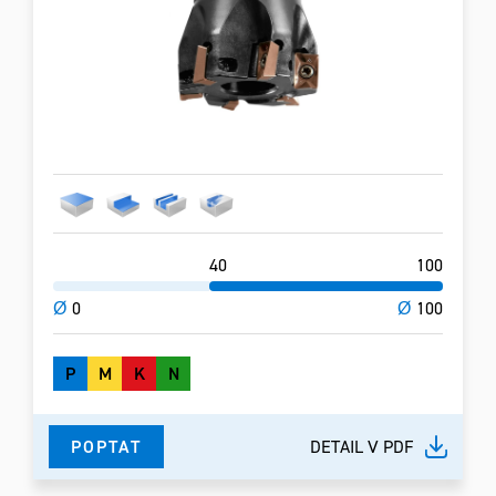
40
100
Ø
0
Ø
100
P
M
K
N
POPTAT
DETAIL V PDF