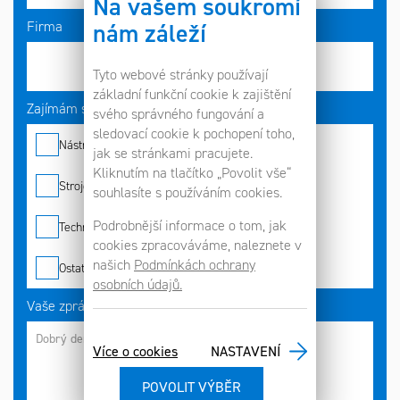
Na vašem soukromí
nám záleží
Firma
Tyto webové stránky používají
základní funkční cookie k zajištění
Zajímám se o*
svého správného fungování a
sledovací cookie k pochopení toho,
Nástroje
jak se stránkami pracujete.
Kliknutím na tlačítko „Povolit vše“
Stroje
souhlasíte s používáním cookies.
Podrobnější informace o tom, jak
Technologie
cookies zpracováváme, naleznete v
našich
Podmínkách ochrany
Ostatní
osobních údajů.
Vaše zpráva
Více o cookies
NASTAVENÍ