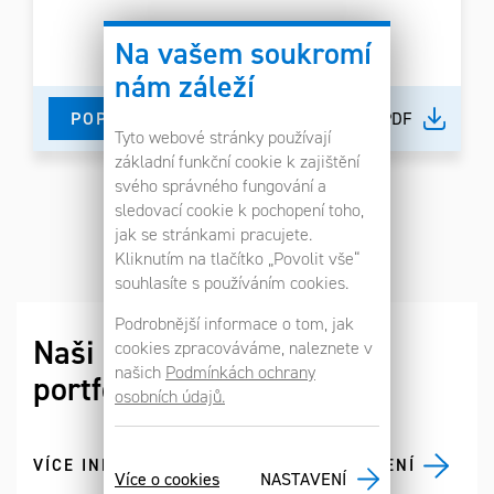
Na vašem soukromí
nám záleží
POPTAT
DETAIL V PDF
Tyto webové stránky používají
základní funkční cookie k zajištění
svého správného fungování a
sledovací cookie k pochopení toho,
jak se stránkami pracujete.
Kliknutím na tlačítko „Povolit vše“
souhlasíte s používáním cookies.
Podrobnější informace o tom, jak
Naši partneři doplňující
cookies zpracováváme, naleznete v
našich
Podmínkách ochrany
portfolio TGS
osobních údajů.
VÍCE INFORMACÍ A KATALOGY KE STAŽENÍ
Více o cookies
NASTAVENÍ