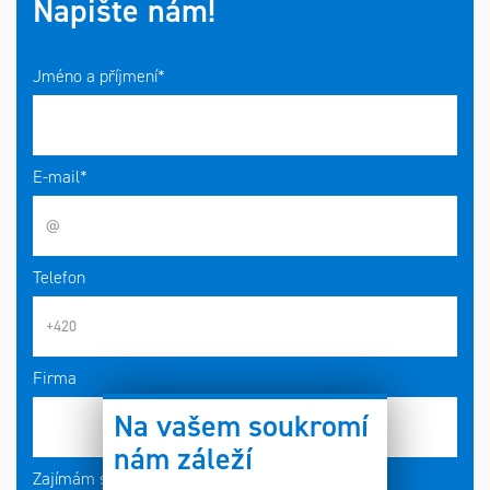
Napište nám!
Jméno a příjmení*
E-mail*
Telefon
Firma
Na vašem soukromí
nám záleží
Zajímám se o*