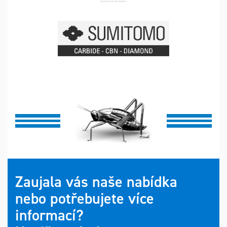
Zaujala vás naše nabídka
nebo potřebujete více
informací?