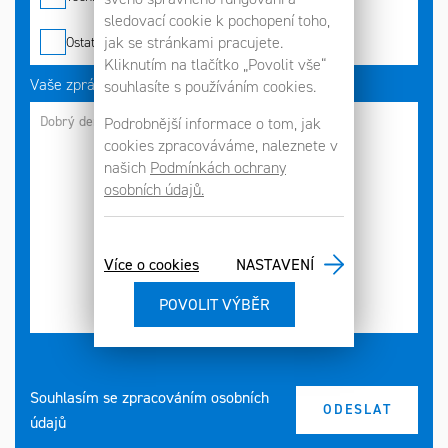
sledovací cookie k pochopení toho,
jak se stránkami pracujete.
Ostatní
Kliknutím na tlačítko „Povolit vše“
Vaše zpráva
souhlasíte s používáním cookies.
Podrobnější informace o tom, jak
cookies zpracováváme, naleznete v
našich
Podmínkách ochrany
osobních údajů.
Více o cookies
NASTAVENÍ
Souhlasím se zpracováním osobních
údajů