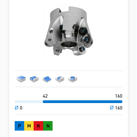
42
160
Ø
0
Ø
160
P
M
K
N