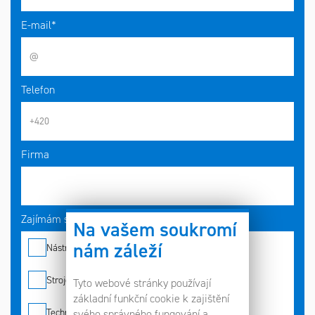
E-mail*
Telefon
Firma
Zajímám se o*
Na vašem soukromí
nám záleží
Nástroje
Stroje
Tyto webové stránky používají
základní funkční cookie k zajištění
Technologie
svého správného fungování a