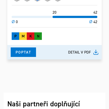
20
42
Ø
0
Ø
42
P
M
K
N
POPTAT
DETAIL V PDF
Naši partneři doplňující