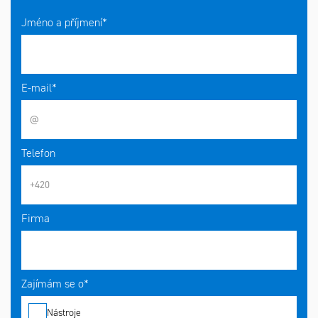
Jméno a příjmení*
E-mail*
Telefon
Firma
Zajímám se o*
Nástroje