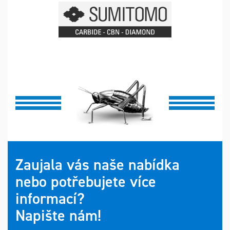
Zaujala vás naše nabídka
nebo potřebujete více
informací?
Napište nám!