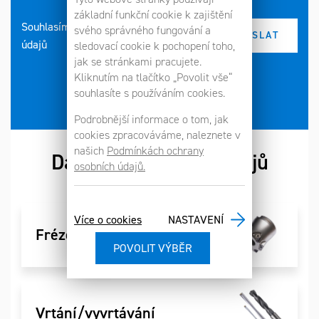
základní funkční cookie k zajištění
Souhlasím se zpracováním osobních
svého správného fungování a
údajů
sledovací cookie k pochopení toho,
jak se stránkami pracujete.
Kliknutím na tlačítko „Povolit vše“
souhlasíte s používáním cookies.
Podrobnější informace o tom, jak
cookies zpracováváme, naleznete v
našich
Podmínkách ochrany
Další kategorie nástrojů
osobních údajů.
Více o cookies
NASTAVENÍ
Frézování
Vrtání/vyvrtávání